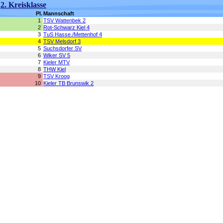
2. Kreisklasse
Pl.
Mannschaft
1
TSV Wattenbek 2
2
Rot-Schwarz Kiel 4
3
TuS Hasse./Mettenhof 4
4
TSV Melsdorf 3
5
Suchsdorfer SV
6
Wiker SV 5
7
Kieler MTV
8
THW Kiel
9
TSV Kroog
10
Kieler TB Brunswik 2